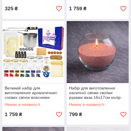
325
1 759
₴
₴
Великий набір для
Набір для виготовлення
виготовлення ароматичних
насипної свічки своїми
соєвих свічок власними
руками ваза 16х17см колір
руками для новачків
Тепла мідь
Немає в наявності
Немає в наявності
1 759
799
₴
₴