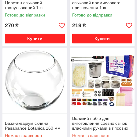
Церезин свічковий
свічковий промислового
гранульований 1 кг
призначення 1 кг
Готово до відправки
Готово до відправки
270
219
₴
₴
Купити
Купити
Великий набір для
Ваза-акваріум скляна
виготовлення соєвих свічок
Pasabahce Botanica 160 мм
власними руками в гіпсових
кашпо для новачків
Немає в наявності
Немає в наявності