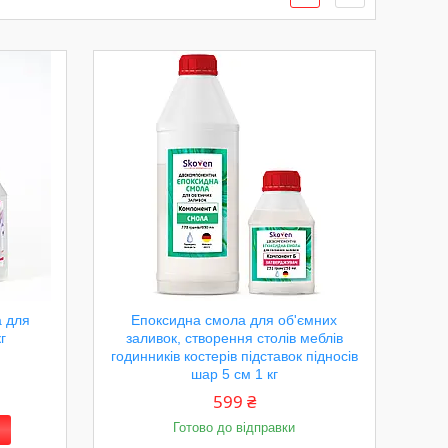
а для
Епоксидна смола для об'ємних
кг
заливок, створення столів меблів
годинників костерів підставок підносів
шар 5 см 1 кг
599 ₴
Готово до відправки