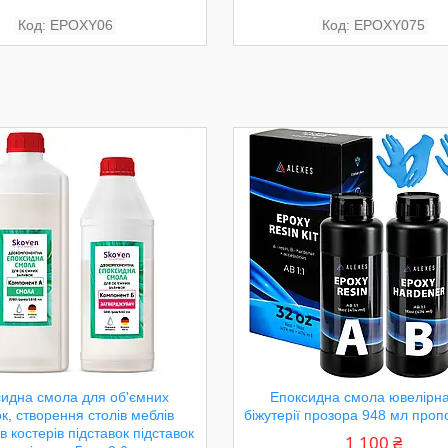
EPOXY06
EPOXY075
идна смола для об'ємних
Епоксидна смола ювелірн
к, створення столів меблів
біжутерії прозора 948 мл проп
в костерів підставок підставок
1 100 ₴