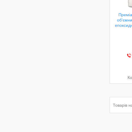
Преміа
об'ємни
епоксидн