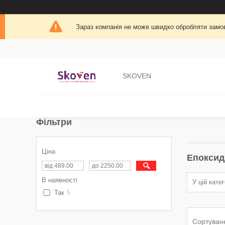
Зараз компанія не може швидко обробляти замов
SKOVEN
Фільтри
Ціна
Епоксид
В наявності
У цій кате
Так
5