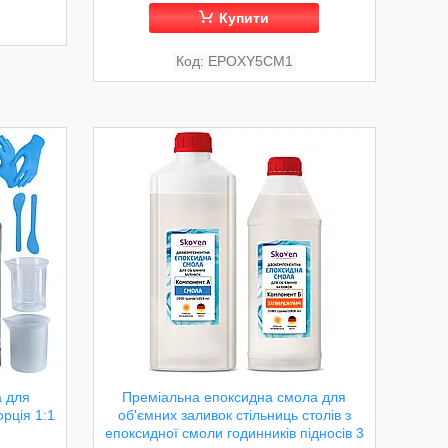
Купити
EPOXY5CM1
а для
Преміальна епоксидна смола для
орція 1:1
об'ємних заливок стільниць столів з
епоксидної смоли годинників підносів 3