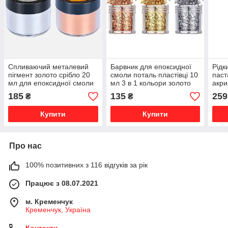
Спливаючий металевий
Барвник для епоксидної
Рідк
пігмент золото срібло 20
смоли поталь пластівці 10
паст
мл для епоксидної смоли
мл 3 в 1 кольори золото
акри
свічок декору клею
мідь срібло SKOVEN
епок
185
135
259
₴
₴
SKOVEN
виго
100 
Купити
Купити
Про нас
100% позитивних з 116 відгуків за рік
Працює з 08.07.2021
м. Кременчук
Кременчук, Україна