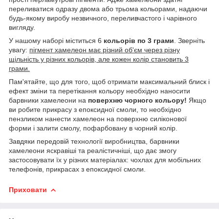
переливатися одразу двома або трьома кольорами, надаючи
будь-якому виробу незвичного, переливчастого і чарівного
вигляду.
У нашому наборі міститься 6
кольорів по 3 грами
. Зверніть
увагу:
пігмент хамелеон має різний об'єм через різну
щільність у різних кольорів, але кожен колір становить 3
грами.
Пам'ятайте, що для того, щоб отримати максимальний блиск і
ефект зміни та перетікання кольору необхідно наносити
барвники хамелеони на
поверхню чорного кольору!
Якщо
ви робите прикрасу з епоксидної смоли, то необхідно
пензликом нанести хамелеон на поверхню силіконової
форми і залити смолу, пофарбовану в чорний колір.
Завдяки передовій технології виробництва, барвники
хамелеони яскравіші та реалістичніші, що дає змогу
застосовувати їх у різних матеріалах: чохлах для мобільних
телефонів, прикрасах з епоксидної смоли.
Приховати