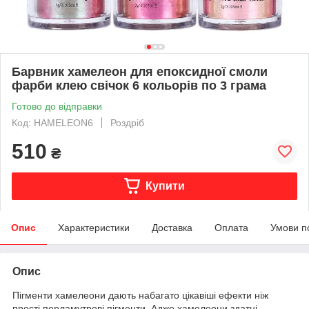
Барвник хамелеон для епоксидної смоли
фарби клею свічок 6 кольорів по 3 грама
Готово до відправки
Код: HAMELEON6
Роздріб
510
₴
Купити
Опис
Характеристики
Доставка
Оплата
Умови п
Опис
Пігменти хамелеони дають набагато цікавіші ефекти ніж
прості перламутрові пігменти. Адже хамелеони здатні