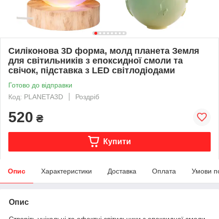
Силіконова 3D форма, молд планета Земля
для світильників з епоксидної смоли та
свічок, підставка з LED світлодіодами
Готово до відправки
Код: PLANETA3D
Роздріб
520
₴
Купити
Опис
Характеристики
Доставка
Оплата
Умови п
Опис
Створіть унікальні та ефектні світильники з епоксидної смоли