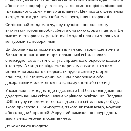
або свічки з парафіну та воску за допомогою цієї силіконової
тривимірної форми у вигляді планети. Цей молд є ідеальним
інструментом для всіх любителів рукоділля і творчості.
Силіконовий молд має чудову гнучкість, що дає змогу
витягувати готові вироби, зберігаючи їхню форму і деталі. Ви
зможете створювати реалістичні моделі планети з точними
контурами та поверхнями.
Ця форма надає можливість втілити свої творчі ідеї в життя.
Ви зможете виготовити приголомшливі світильники з
епоксидної смоли, які стануть справжньою окрасою вашого
інтер'єру. А якщо ви віддаєте перевагу свічкам, то з цим
молдом ви зможете створювати чудові свічки у формі
планети, які стануть оригінальним подарунком або
декоративним елементом на вашому столі або полиці.
У комплекті з молдом йде підставка з LED-світлодіодами, які
додадуть вашим світильникам чарівного освітлення. Завдяки
USB-шнуру ви зможете легко під'єднати світильник до будь-
якого пристрою з USB-портом, такого як комп'ютер, ноутбук
або зарядний пристрій. А зручний вимикач на шнурі дасть
змогу легко керувати освітленням.
До комплекту входить: