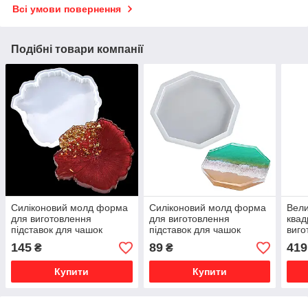
Всі умови повернення
Подібні товари компанії
Силіконовий молд форма
Силіконовий молд форма
Вели
для виготовлення
для виготовлення
квад
підставок для чашок
підставок для чашок
виго
келихів підсклянників з
келихів підсклянників з
підс
145
89
419
₴
₴
епоксидної смоли гіпсу
епоксидної смоли гіпсу
смол
цементу костер №3
цементу восьмикутова
SKO
Купити
Купити