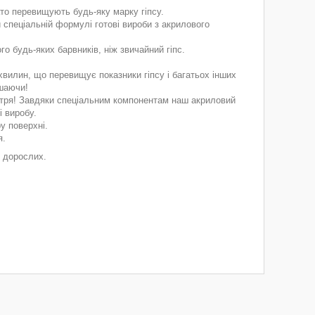
ато перевищують будь-яку марку гіпсу.
 спеціальній формулі готові вироби з акрилового
о будь-яких барвників, ніж звичайний гіпс.
хвилин, що перевищує показники гіпсу і багатьох інших
ішаючи!
ітря! Завдяки спеціальним компонентам наш акриловий
і виробу.
у поверхні.
я.
м дорослих.