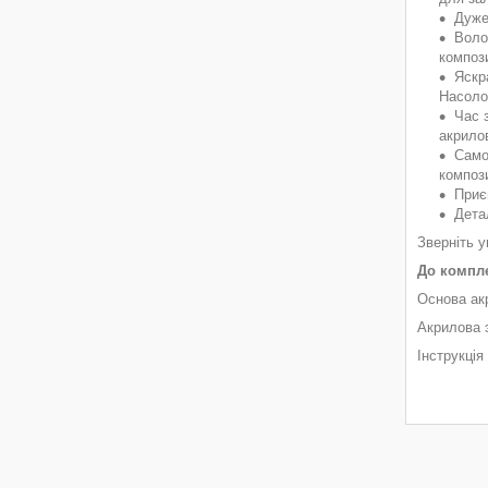
Дуже
Воло
компози
Яскр
Насоло
Час 
акрило
Само
композ
Приє
Дета
Зверніть у
До компле
Основа акр
Акрилова э
Інструкція