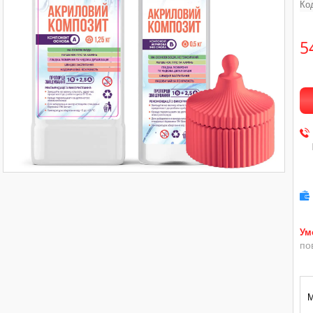
Ко
5
по