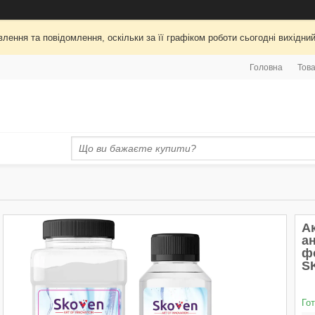
лення та повідомлення, оскільки за її графіком роботи сьогодні вихідни
Головна
Това
А
ан
ф
S
Го