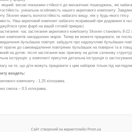
 міцний: високі показники стійкості до механічних пошкоджень, які набаг
гостійкість: унікальна особливість нашого акрилового композиту. Завдяки
ту Skoven мають вологостійкість набагато вищу, ніж у будь-якого гіпсу.
авість: Наш акриловий композит набагато яскравіший при додаванні в ньог
джуйтеся грою фарб на вашій готовій прикрасі.
застигання: час застигання акрилового композиту Skoven становить 8-12 
вих композитів закордонних марок. Тепер ви можете працювати, не посп
видалення бульбашок повітря: забудьте про надокучливі бульбашки пов
ит прагне до самовидалення повітряних бульбашок на поверхні та в товщ
мний на дотик: після застигання має приємну на дотик сатинову структур
льна інструкція: у комплекті присутня детальна інструкція із застосуванн
вагу на те, що діти можуть працювати з цим набором тільки під наглядо
кту входять:
илового композиту - 1,25 кілограма.
ко смола – 0,5 кілограма.
Сайт створений на маркетплейсі
Prom.ua