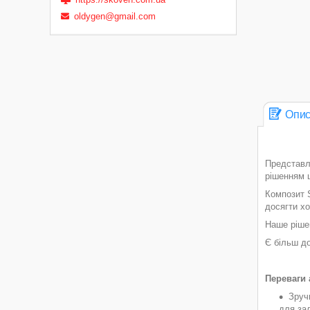
oldygen@gmail.com
Опи
Представля
рішенням ц
Композит S
досягти хо
Наше рішен
Є більш до
Переваги 
Зруч
для за