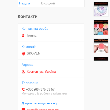
Неділя
Вихідний
Контакти
Тетяна
SKOVEN
Кременчук, Україна
+380 (66) 375-93-57
Менеджер із роботи з клієнтами
https://skoven.com.ua