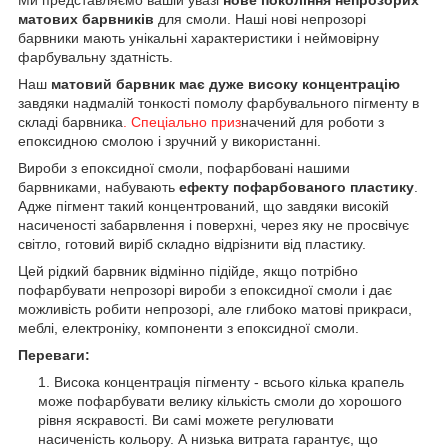
матових барвників
для смоли. Наші нові непрозорі
барвники мають унікальні характеристики і неймовірну
фарбувальну здатність.
Наш
матовий барвник має дуже високу концентрацію
завдяки надмалій тонкості помолу фарбувального пігменту в
складі барвника
. Спеціально приз
начений для роботи з
епоксидною смолою і зручний у використанні.
Вироби з епоксидної смоли, пофарбовані нашими
барвниками, набувають
ефекту пофарбованого пластику
.
Адже пігмент такий концентрований, що завдяки високій
насиченості забарвлення і поверхні, через яку не просвічує
світло, готовий виріб складно відрізнити від пластику.
Цей рідкий барвник відмінно підійде, якщо потрібно
пофарбувати непрозорі вироби з епоксидної смоли і дає
можливість робити непрозорі, але глибоко матові прикраси,
меблі, електроніку, компоненти з епоксидної смоли.
Переваги:
Висока концентрація пігменту - всього кілька крапель
може пофарбувати велику кількість смоли до хорошого
рівня яскравості. Ви самі можете регулювати
насиченість кольору. А низька витрата гарантує, що