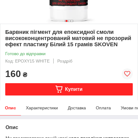
Барвник пігмент для епоксидної смоли
висококонцентрований матовий не прозорий
ефект пластику Білий 15 грамів SKOVEN
Готово до відправки
Код: EPOXY15 WHITE
Роздріб
160
₴
Купити
Опис
Характеристики
Доставка
Оплата
Умови п
Опис
Ми представляємо вашій увазі
нове покоління непрозорих