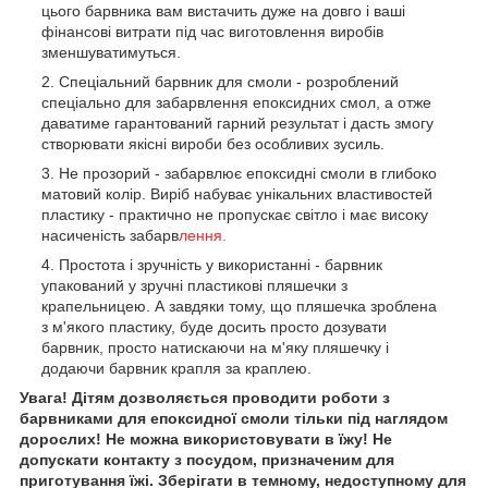
цього барвника вам вистачить дуже на довго і ваші
фінансові витрати під час виготовлення виробів
зменшуватимуться.
Спеціальний барвник для смоли - розроблений
спеціально для забарвлення епоксидних смол, а отже
даватиме гарантований гарний результат і дасть змогу
створювати якісні вироби без особливих зусиль.
Не прозорий - забарвлює епоксидні смоли в глибоко
матовий колір. Виріб набуває унікальних властивостей
пластику - практично не пропускає світло і має високу
насиченість забарв
лення.
Простота і зручність у використанні - барвник
упакований у зручні пластикові пляшечки з
крапельницею. А завдяки тому, що пляшечка зроблена
з м'якого пластику, буде досить просто дозувати
барвник, просто натискаючи на м'яку пляшечку і
додаючи барвник крапля за краплею.
Увага! Дітям дозволяється проводити роботи з
барвниками для епоксидної смоли тільки під наглядом
дорослих! Не можна використовувати в їжу! Не
допускати контакту з посудом, призначеним для
приготування їжі. Зберігати в темному, недоступному для