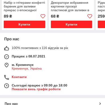
Набір з глітерами конфетті
Декоратори зображення
Рідк
барвник для заливки
картинки прозорі
паст
прикрас з епоксидної
пластикові для заливки в
акри
смоли скрапбукінгу 18
епоксидну смолу,
епок
89
68
259
₴
₴
кольорів 47 грам SKOVEN
скрапбукінгу, Риби 10,5х15
виго
см
100 
Купити
Купити
Про нас
100% позитивних з 116 відгуків за рік
Працює з 08.07.2021
м. Кременчук
Кременчук, Україна
Контакти
Сьогодні працює з 09:00 до 18:00
Показати весь графік роботи
Про нас