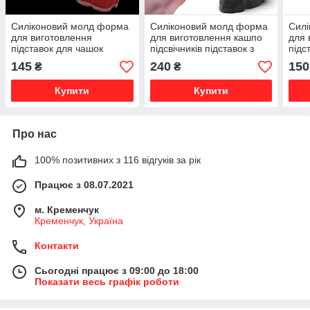
Силіконовий молд форма
Силіконовий молд форма
Сил
для виготовлення
для виготовлення кашпо
для 
підставок для чашок
підсвічників підставок з
підс
келихів підсклянників з
епоксидної смоли гіпсу
кели
145
240
150
₴
₴
епоксидної смоли гіпсу
цементу Цифровий череп
епок
цементу костер №3
цеме
Купити
Купити
Про нас
100% позитивних з 116 відгуків за рік
Працює з 08.07.2021
м. Кременчук
Кременчук, Україна
Контакти
Сьогодні працює з 09:00 до 18:00
Показати весь графік роботи