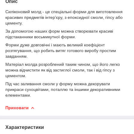
Опис
Силіконовий молд - це спеціальні форми для виготовлення
красивих предметів інтер'єру, з епоксидної смоли, гіпсу або
цементу.
За допомогою наших форм можна створювати красиві
підстаканники восьмикутної форми.
Форми дуже довговічні і мають великий коефіцієнт
розтягування, що робить витяг готового виробу простим
завданням.
Матеріал молда розроблений таким чином, що його легко
можна відчистити як від застиглої смоли, так і від гіпсу з
цементом.
Під час заливання смоли у форму можна декорувати
прикраси сухоцвітами, поталлю та іншими декоративними
елементами.
Приховати
Характеристики