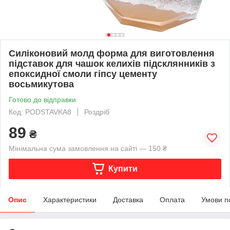
Силіконовий молд форма для виготовлення
підставок для чашок келихів підсклянників з
епоксидної смоли гіпсу цементу
восьмикутова
Готово до відправки
Код: PODSTAVKA8
Роздріб
89
₴
Мінімальна сума замовлення на сайті — 150 ₴
Купити
Опис
Характеристики
Доставка
Оплата
Умови п