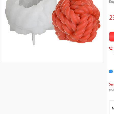
Ко
2
по