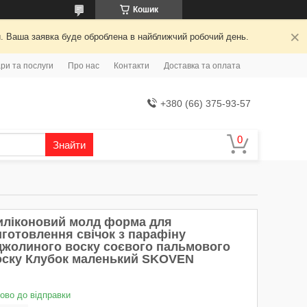
Кошик
й. Ваша заявка буде оброблена в найближчий робочий день.
ри та послуги
Про нас
Контакти
Доставка та оплата
+380 (66) 375-93-57
Знайти
иліконовий молд форма для
иготовлення свічок з парафіну
джолиного воску соєвого пальмового
оску Клубок маленький SKOVEN
тово до відправки