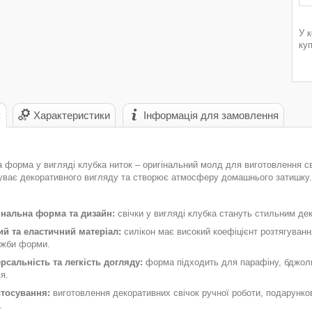
У 
ку
с
Характеристики
Інформація для замовлення
 форма у вигляді клубка ниток – оригінальний молд для виготовлення с
буває декоративного вигляду та створює атмосферу домашнього затишку.
інальна форма та дизайн:
свічки у вигляді клубка стануть стильним дек
ий та еластичний матеріал:
силікон має високий коефіцієнт розтягуванн
ужби форми.
рсальність та легкість догляду:
форма підходить для парафіну, бджолин
я.
тосування:
виготовлення декоративних свічок ручної роботи, подарункови
.