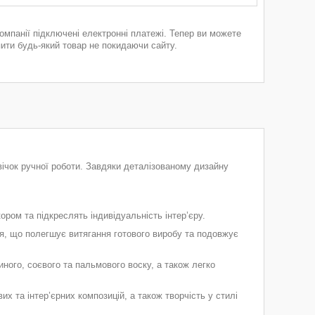
компанії підключені електронні платежі. Тепер ви можете
пити будь-який товар не покидаючи сайту.
вічок ручної роботи. Завдяки деталізованому дизайну
ором та підкреслять індивідуальність інтер’єру.
я, що полегшує витягання готового виробу та подовжує
ого, соєвого та пальмового воску, а також легко
х та інтер’єрних композицій, а також творчість у стилі