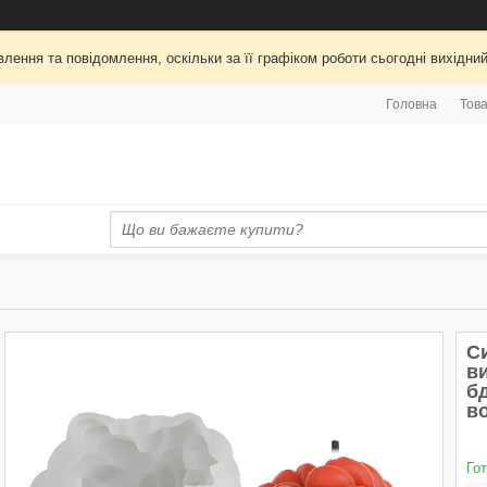
лення та повідомлення, оскільки за її графіком роботи сьогодні вихідни
Головна
Това
С
в
б
в
Го