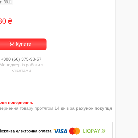
д:
3911
30 ₴
Купити
+380 (66) 375-93-57
Менеджер із роботи з
клієнтами
вернення товару протягом 14 днів
за рахунок покупця